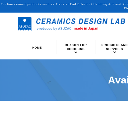
For fine ceramic products such as Transfer End Effector / Handling Arm and Po
Ch
REASON FOR
PRODUCTS AND
HOME
CHOOSING
SERVICES
Avai