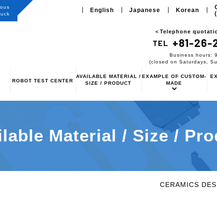
rous
English
Japanese
Korean
uck
＜Telephone quotatio
+81-26-
TEL
Business hours: 
(closed on Saturdays, S
AVAILABLE MATERIAL /
EXAMPLE OF CUSTOM-
EX
ROBOT TEST CENTER
SIZE / PRODUCT
MADE
lable Material / Size / Pr
CERAMICS DES