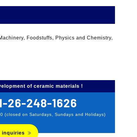
Machinery, Foodstuffs, Physics and Chemistry,
elopment of ceramic materials !
1-26-248-1626
00 (closed on Saturdays, Sundays and Holidays)
 inquiries