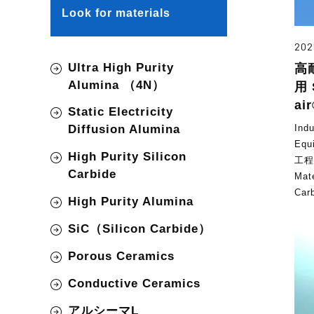
Look for materials
202
Ultra High Purity
高
Alumina （4N）
用 
ai
Static Electricity
Ind
Diffusion Alumina
Eq
High Purity Silicon
工程
Carbide
Mat
Car
High Purity Alumina
SiC（Silicon Carbide）
Porous Ceramics
Conductive Ceramics
アルシーマL