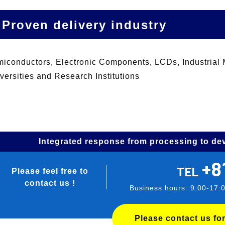
Proven delivery industry
iconductors, Electronic Components, LCDs, Industrial 
versities and Research Institutions
Integrated response from processing to dev
+8
TEL
Please feel free to
contact us !
Business hours: 9:00-17:
Please contact us for