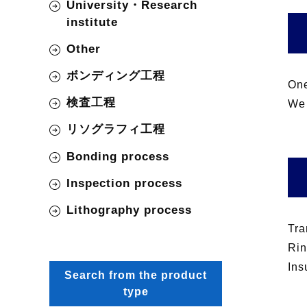
University・Research
institute
Other
ボンディング工程
One
検査工程
We 
リソグラフィ工程
Bonding process
Inspection process
Lithography process
Tra
Rin
Ins
Search from the product
type