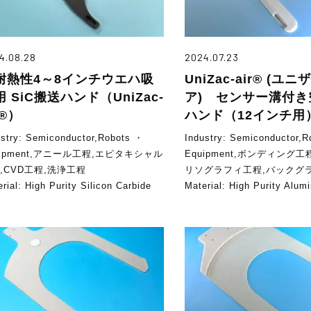
4.08.28
2024.07.23
耐熱性4～8インチウエハ吸
UniZac-air® (ユ
 SiC搬送ハンド（UniZac-
ア) センサー溝付き
r®）
ハンド（12インチ用
ustry:
Semiconductor,Robots ・
Industry:
Semiconductor,R
uipment,アニール工程,エピタキシャル
Equipment,ボンディング工
,CVD工程,洗浄工程
リソグラフィ工程,バックグ
erial:
High Purity Silicon Carbide
Material:
High Purity Alum