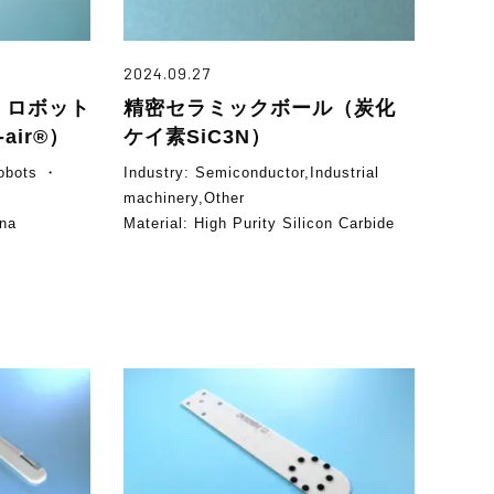
2024.09.27
 ロボット
精密セラミックボール（炭化
air®）
ケイ素SiC3N）
obots ・
Industry:
Semiconductor,Industrial
machinery,Other
ina
Material:
High Purity Silicon Carbide