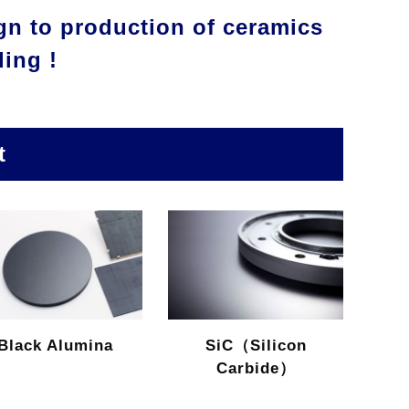
gn to production of ceramics
ding !
t
Black Alumina
SiC（Silicon
Carbide）