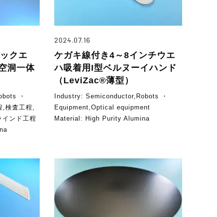
2024.07.16
ニザックエ
ケガキ線付き4～8インチウエ
空洞一体
ハ吸着用I型ベルヌーイハンド
）
（LeviZac®薄型）
obots ・
Industry:
Semiconductor,Robots ・
程,検査工程,
Equipment,Optical equipment
ラインド工程
Material:
High Purity Alumina
ina