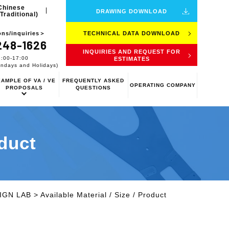
Chinese
DRAWING DOWNLOAD
(Traditional)
TECHNICAL DATA DOWNLOAD
ns/inquiries＞
248-1626
INQUIRIES AND REQUEST FOR
9:00-17:00
ESTIMATES
undays and Holidays)
AMPLE OF VA / VE
FREQUENTLY ASKED
OPERATING COMPANY
PROPOSALS
QUESTIONS
oduct
IGN LAB
>
Available Material / Size / Product