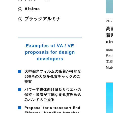
Alsima
ブラックアルミナ
202
高
着用
ai
Examples of VA / VE
Ind
proposals for design
Eq
developers
工程
Mat
大型偏光フィルムの吸着が可能な
500角の大型多孔質チャックのご
提案
パワー半導体向け薄反りウエハの
保持・吸着が可能な多孔質埋め込
みハンドのご提案
Proposal for a transport End
Effector / Handling Arm that