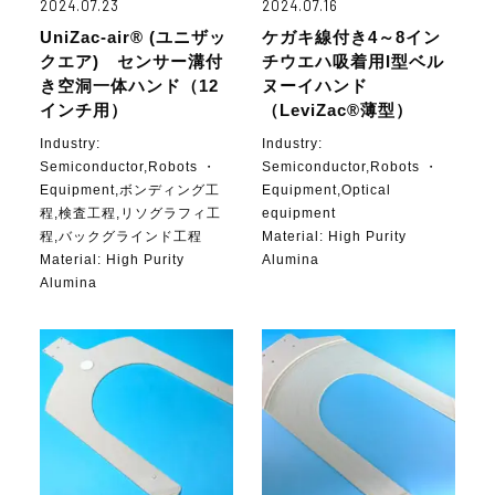
2024.07.23
2024.07.16
UniZac-air® (ユニザッ
ケガキ線付き4～8イン
クエア) センサー溝付
チウエハ吸着用I型ベル
き空洞一体ハンド（12
ヌーイハンド
インチ用）
（LeviZac®薄型）
Industry:
Industry:
Semiconductor,Robots ・
Semiconductor,Robots ・
Equipment,ボンディング工
Equipment,Optical
程,検査工程,リソグラフィ工
equipment
程,バックグラインド工程
Material:
High Purity
Material:
High Purity
Alumina
Alumina