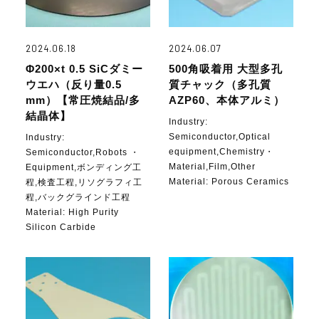
2024.06.18
2024.06.07
Φ200×t 0.5 SiCダミー
500角吸着用 大型多孔
ウエハ（反り量0.5
質チャック（多孔質
mm）【常圧焼結品/多
AZP60、本体アルミ）
結晶体】
Industry:
Semiconductor,Optical
Industry:
equipment,Chemistry・
Semiconductor,Robots ・
Material,Film,Other
Equipment,ボンディング工
Material:
Porous Ceramics
程,検査工程,リソグラフィ工
程,バックグラインド工程
Material:
High Purity
Silicon Carbide