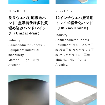
2024.07.04
2024.07.02
反りウエハ対応搬送ハ
12インチウエハ搬送用
ンド1点吸着仕様多孔質
トレイ式軽量化ハンド
埋め込みハンド12イン
（UniZac-Obon®）
チ（UniZac-Pair）
Industry:
Semiconductor,Robots ・
Industry:
Equipment,ボンディング工
Semiconductor,Robots ・
程,検査工程,リソグラフィ工
Equipment,Industrial
程,バックグラインド工程
machinery
Material:
High Purity
Material:
High Purity
Alumina
Alumina