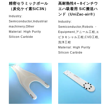
精密セラミックボール
高耐熱性4～8インチウ
（炭化ケイ素SiC3N）
エハ吸着用 SiC搬送ハ
ンド（UniZac-air®）
Industry:
Semiconductor,Industrial
Industry:
machinery,Other
Semiconductor,Robots ・
Material:
High Purity
Equipment,アニール工程,エ
Silicon Carbide
ピタキシャル工程,CVD工程,
洗浄工程
Material:
High Purity
Silicon Carbide