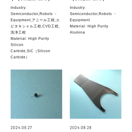
Industry:
Industry:
Semiconductor,Robots ・
Semiconductor,Robots ・
Equipment,アニール工程,エ
Equipment
ピタキシャル工程,CVD工程,
Material:
High Purity
洗浄工程
Alumina
Material:
High Purity
Silicon
Carbide,SiC（Silicon
Carbide）
2024.09.27
2024.08.28