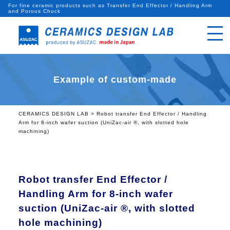
For fine ceramic products such as Transfer End Effector / Handling Arm
and Porous Chuck
Example of custom-made
CERAMICS DESIGN LAB
>
Robot transfer End Effector / Handling
Arm for 8-inch wafer suction (UniZac-air ®, with slotted hole
machining)
Robot transfer End Effector /
Handling Arm for 8-inch wafer
suction (UniZac-air ®, with slotted
hole machining)