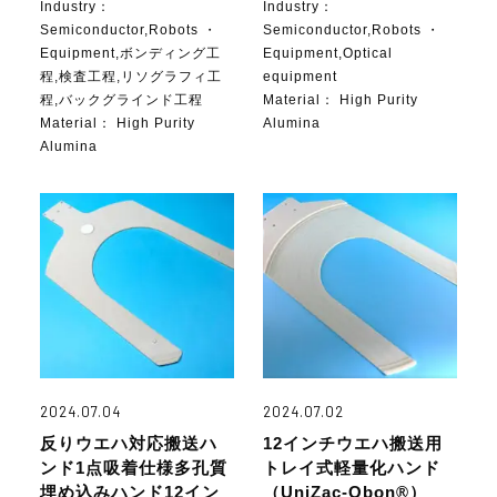
Industry：
Industry：
Semiconductor,Robots ・
Semiconductor,Robots ・
Equipment,ボンディング工
Equipment,Optical
程,検査工程,リソグラフィ工
equipment
程,バックグラインド工程
Material：
High Purity
Material：
High Purity
Alumina
Alumina
2024.07.04
2024.07.02
反りウエハ対応搬送ハ
12インチウエハ搬送用
ンド1点吸着仕様多孔質
トレイ式軽量化ハンド
埋め込みハンド12イン
（UniZac-Obon®）