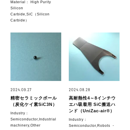
Material：
High Purity
Silicon
Carbide,SiC（Silicon
Carbide）
2024.09.27
2024.08.28
精密セラミックボール
高耐熱性4～8インチウ
（炭化ケイ素SiC3N）
エハ吸着用 SiC搬送ハ
ンド（UniZac-air®）
Industry：
Semiconductor,Industrial
Industry：
machinery,Other
Semiconductor,Robots ・