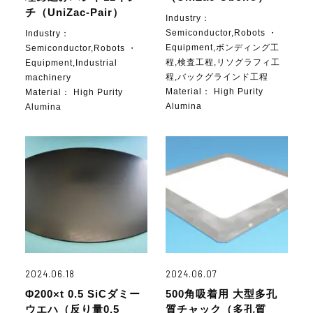
チ（UniZac-Pair）
Industry：
Semiconductor,Robots ・
Industry：
Equipment,ボンディング工
Semiconductor,Robots ・
程,検査工程,リソグラフィ工
Equipment,Industrial
程,バックグラインド工程
machinery
Material：
High Purity
Material：
High Purity
Alumina
Alumina
2024.06.18
2024.06.07
Φ200×t 0.5 SiCダミー
500角吸着用 大型多孔
ウエハ（反り量0.5
質チャック（多孔質