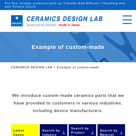
For fine ceramic products such as Transfer End Effector / Handling Arm
and Porous Chuck
Example of custom-made
CERAMICS DESIGN LAB
>
Example of custom-made
We introduce custom-made ceramics parts that we
have provided to customers in various industries,
including device manufacturers.
Search by
Latest
Search by
Search by
Product
Cases
Industry
Material