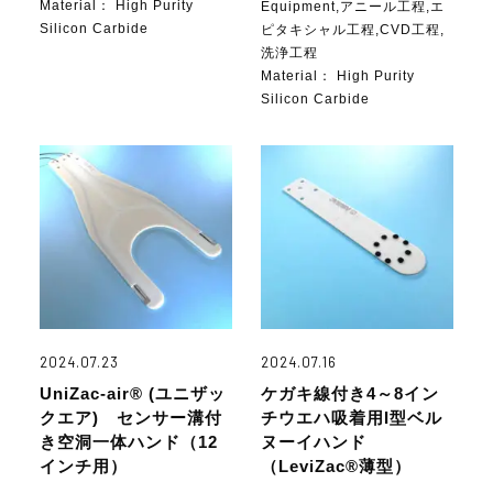
Material：
High Purity
Equipment,アニール工程,エ
Silicon Carbide
ピタキシャル工程,CVD工程,
洗浄工程
Material：
High Purity
Silicon Carbide
2024.07.23
2024.07.16
UniZac-air® (ユニザッ
ケガキ線付き4～8イン
クエア) センサー溝付
チウエハ吸着用I型ベル
き空洞一体ハンド（12
ヌーイハンド
インチ用）
（LeviZac®薄型）