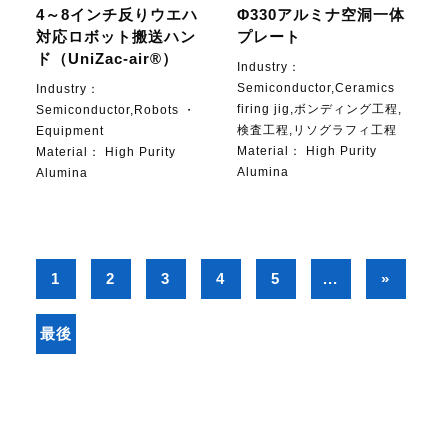
4～8インチ反りウエハ
Φ330アルミナ空洞一体
対応ロボット搬送ハン
プレート
ド（UniZac-air®）
Industry：
Semiconductor,Ceramics
Industry：
firing jig,ボンディング工程,
Semiconductor,Robots ・
検査工程,リソグラフィ工程
Equipment
Material：
High Purity
Material：
High Purity
Alumina
Alumina
1
2
3
4
5
...
»
最後
»