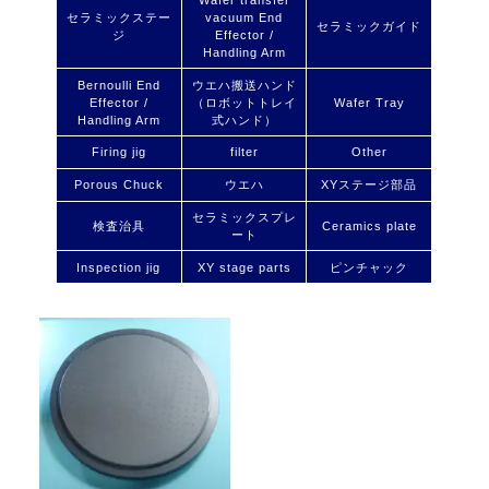
セラミックステー
vacuum End
セラミックガイド
ジ
Effector /
Handling Arm
Bernoulli End
ウエハ搬送ハンド
Effector /
（ロボットトレイ
Wafer Tray
Handling Arm
式ハンド）
Firing jig
filter
Other
Porous Chuck
ウエハ
XYステージ部品
セラミックスプレ
検査治具
Ceramics plate
ート
Inspection jig
XY stage parts
ピンチャック