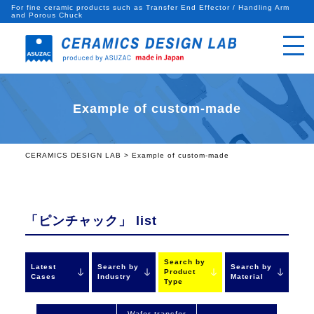
For fine ceramic products such as Transfer End Effector / Handling Arm
and Porous Chuck
Example of custom-made
CERAMICS DESIGN LAB
>
Example of custom-made
「ピンチャック」
list
Search by
Latest
Search by
Search by
Product
Cases
Industry
Material
Type
Wafer transfer