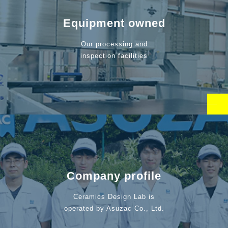
Equipment owned
Our processing and
inspection facilities
Company profile
Ceramics Design Lab is
operated by Asuzac Co., Ltd.