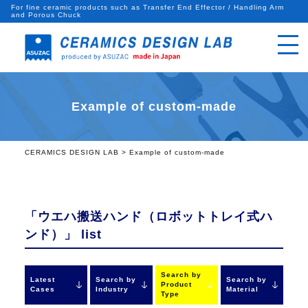
For fine ceramic products such as Transfer End Effector / Handling Arm
and Porous Chuck
Example of custom-made
CERAMICS DESIGN LAB
>
Example of custom-made
「ウエハ搬送ハンド（ロボットトレイ式ハ
ンド）」
list
Search by
Latest
Search by
Search by
Product
Cases
Industry
Material
Type