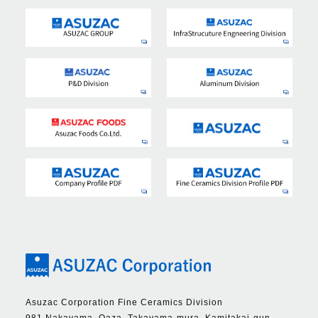
Asuzac Corporation Fine Ceramics Division
981 Nakayama, Oaza, Takayama-mura, Kamitakai-gun,