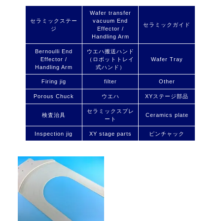
Wafer transfer
セラミックステー
vacuum End
セラミックガイド
ジ
Effector /
Handling Arm
Bernoulli End
ウエハ搬送ハンド
Effector /
（ロボットトレイ
Wafer Tray
Handling Arm
式ハンド）
Firing jig
filter
Other
Porous Chuck
ウエハ
XYステージ部品
セラミックスプレ
検査治具
Ceramics plate
ート
Inspection jig
XY stage parts
ピンチャック