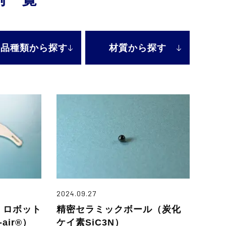
製品種類
から探す
材質から
探す
2024.09.27
 ロボット
精密セラミックボール（炭化
air®）
ケイ素SiC3N）