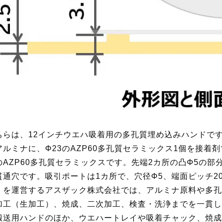
ちらは、12インチウエハ吸着用の多孔質埋め込みハンドで
アルミナに、Φ23のAZP60
多孔質セラミックス1個を接着剤
のAZP60多孔質セラミックスです。先端2カ所の凸Φ5の部
貫通穴です。吸引ポートは1カ所で、穴径Φ5、端面ピッチ2
」を運営するアスザック株式会社では、アルミナ原料や多孔
加工（生加工）、焼成、二次加工、検査・洗浄までを一貫し
搬送用ハンドのほか、ウエハートレイや吸着チャック、焼成