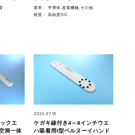
置
業界：
半導体,産業機械,その他
材質：
高純度SiC
2024.07.16
ニザックエ
ケガキ線付き4～8インチウエ
空洞一体
ハ吸着用I型ベルヌーイハンド