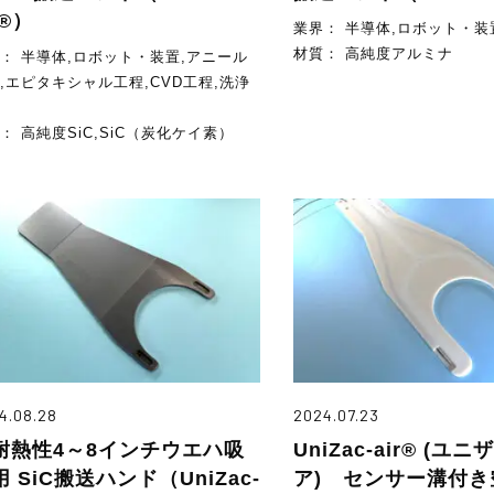
r®）
業界：
半導体,ロボット・装
材質：
高純度アルミナ
界：
半導体,ロボット・装置,アニール
,エピタキシャル工程,CVD工程,洗浄
質：
高純度SiC,SiC（炭化ケイ素）
4.08.28
2024.07.23
耐熱性4～8インチウエハ吸
UniZac-air® (ユ
 SiC搬送ハンド（UniZac-
ア) センサー溝付き