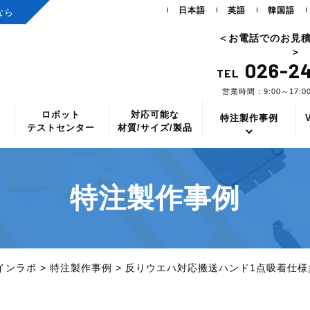
日本語
英語
韓国語
なら
＜お電話でのお見
＞
026-24
TEL
営業時間：9:00～17:
ロボット
対応可能な
ス
特注製作事例
テストセンター
材質/サイズ/製品
特注製作事例
インラボ
>
特注製作事例
>
反りウエハ対応搬送ハンド1点吸着仕様多孔