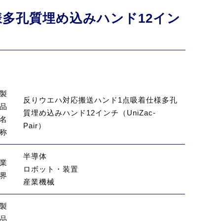
多孔質埋め込みハンド12イン
製
反りウエハ対応搬送ハンド1点吸着仕様多孔
品
質埋め込みハンド12インチ（UniZac-
名
Pair）
称
半導体
業
ロボット・装置
界
産業機械
製
品