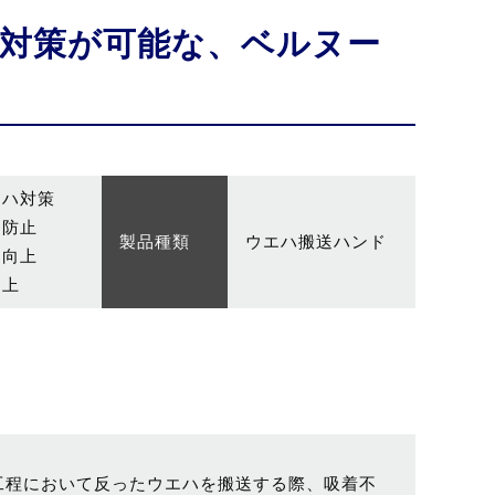
対策が可能な、ベルヌー
エハ対策
レ防止
製品種類
ウエハ搬送ハンド
り向上
向上
工程において反ったウエハを搬送する際、吸着不