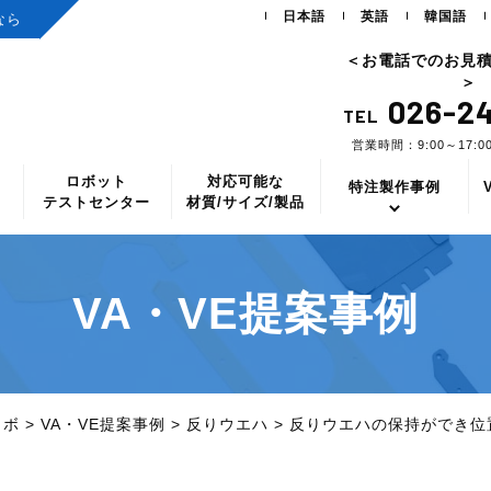
日本語
英語
韓国語
なら
＜お電話でのお見
＞
026-24
TEL
営業時間：9:00～17:
ロボット
対応可能な
ス
特注製作事例
テストセンター
材質/サイズ/製品
VA・VE提案事例
ラボ
>
VA・VE提案事例
>
反りウエハ
>
反りウエハの保持ができ位