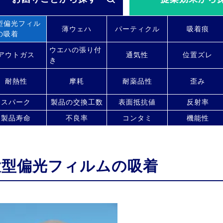
型偏光フィル
薄ウェハ
パーティクル
吸着痕
の吸着
ウエハの張り付
アウトガス
通気性
位置ズレ
き
耐熱性
摩耗
耐薬品性
歪み
スパーク
製品の交換工数
表面抵抗値
反射率
製品寿命
不良率
コンタミ
機能性
大型偏光フィルムの吸着