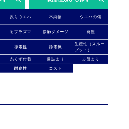
反りウエハ
不純物
ウエハの傷
耐プラズマ
接触ダメージ
発塵
生産性（スルー
導電性
静電気
プット）
糸くず付着
目詰まり
歩留まり
耐食性
コスト