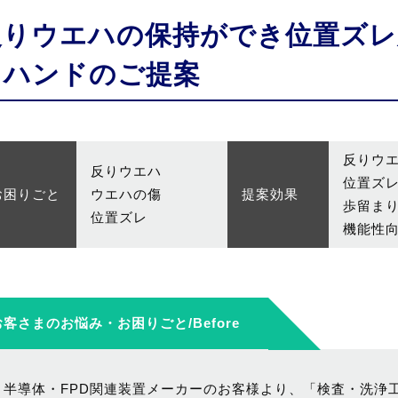
反りウエハの保持ができ位置ズレ
イハンドのご提案
反りウ
反りウエハ
位置ズ
お困りごと
ウエハの傷
提案効果
歩留ま
位置ズレ
機能性
お客さまのお悩み・お困りごと/Before
半導体・FPD関連装置メーカーのお客様より、「検査・洗浄