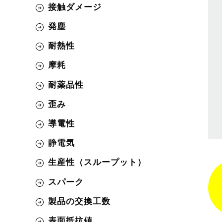
接触ダメージ
発塵
耐熱性
摩耗
耐薬品性
歪み
導電性
静電気
生産性（スループット）
スパーク
製品の交換工数
表面抵抗値