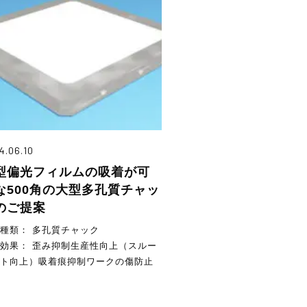
4.06.10
型偏光フィルムの吸着が可
な500角の大型多孔質チャッ
のご提案
品種類：
多孔質チャック
案効果：
歪み抑制生産性向上（スルー
ト向上）吸着痕抑制ワークの傷防止