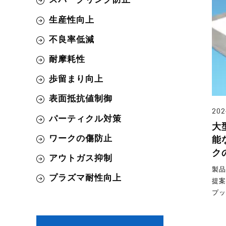
生産性向上
不良率低減
耐摩耗性
歩留まり向上
表面抵抗値制御
202
パーティクル対策
大
ワークの傷防止
能
ク
アウトガス抑制
製
プラズマ耐性向上
提
プッ