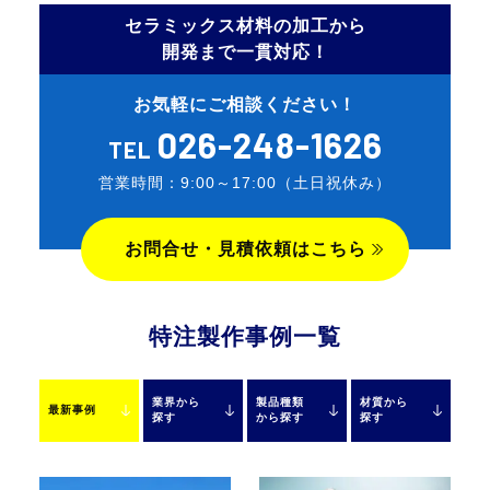
セラミックス材料の加工から
開発まで一貫対応！
お気軽に
ご相談ください！
026-248-1626
TEL
営業時間：9:00～17:00（土日祝休み）
お問合せ・見積依頼はこちら
特注製作事例一覧
業界から
製品種類
材質から
最新事例
探す
から探す
探す