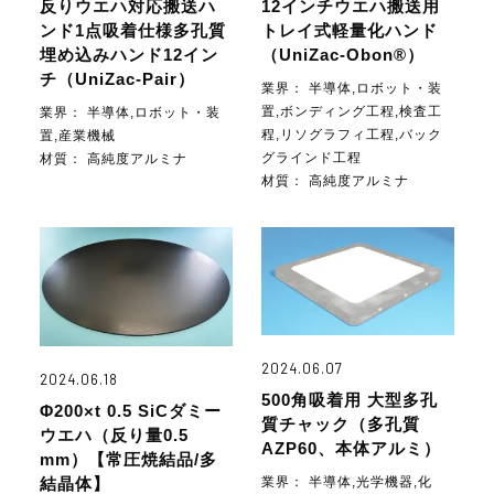
反りウエハ対応搬送ハ
12インチウエハ搬送用
ンド1点吸着仕様多孔質
トレイ式軽量化ハンド
埋め込みハンド12イン
（UniZac-Obon®）
チ（UniZac-Pair）
業界：
半導体,ロボット・装
置,ボンディング工程,検査工
業界：
半導体,ロボット・装
程,リソグラフィ工程,バック
置,産業機械
グラインド工程
材質：
高純度アルミナ
材質：
高純度アルミナ
2024.06.07
2024.06.18
500角吸着用 大型多孔
Φ200×t 0.5 SiCダミー
質チャック（多孔質
ウエハ（反り量0.5
AZP60、本体アルミ）
mm）【常圧焼結品/多
業界：
半導体,光学機器,化
結晶体】