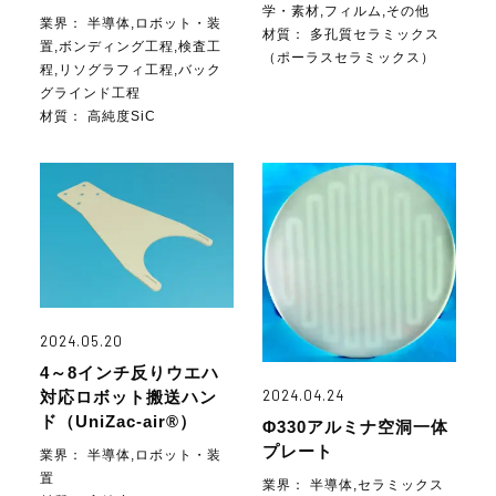
学・素材,フィルム,その他
業界：
半導体,ロボット・装
材質：
多孔質セラミックス
置,ボンディング工程,検査工
（ポーラスセラミックス）
程,リソグラフィ工程,バック
グラインド工程
材質：
高純度SiC
2024.05.20
4～8インチ反りウエハ
2024.04.24
対応ロボット搬送ハン
ド（UniZac-air®）
Φ330アルミナ空洞一体
プレート
業界：
半導体,ロボット・装
置
業界：
半導体,セラミックス