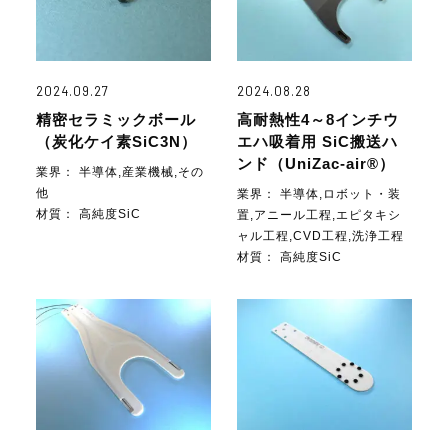
2024.09.27
2024.08.28
精密セラミックボール
高耐熱性4～8インチウ
（炭化ケイ素SiC3N）
エハ吸着用 SiC搬送ハ
ンド（UniZac-air®）
業界：
半導体,産業機械,その
他
業界：
半導体,ロボット・装
材質：
高純度SiC
置,アニール工程,エピタキシ
ャル工程,CVD工程,洗浄工程
材質：
高純度SiC