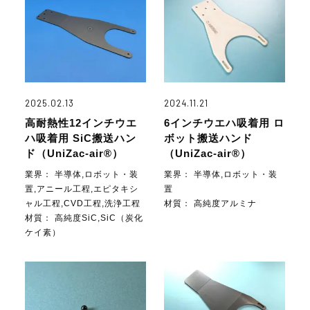
2025.02.13
2024.11.21
高耐熱性12インチウエ
6インチウエハ吸着用 ロ
ハ吸着用 SiC搬送ハン
ボット搬送ハンド
ド（UniZac-air®）
（UniZac-air®）
業界：
半導体,ロボット・装
業界：
半導体,ロボット・装
置,アニール工程,エピタキシ
置
ャル工程,CVD工程,洗浄工程
材質：
高純度アルミナ
材質：
高純度SiC,SiC（炭化
ケイ素）