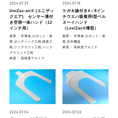
2024.07.23
2024.07.16
UniZac-air® (ユニザッ
ケガキ線付き4～8イン
クエア) センサー溝付
チウエハ吸着用I型ベル
き空洞一体ハンド（12
ヌーイハンド
インチ用）
（LeviZac®薄型）
業界：
半導体,ロボット・装
業界：
半導体,ロボット・装
置,ボンディング工程,検査工
置,光学機器
程,リソグラフィ工程,バック
材質：
高純度アルミナ
グラインド工程
材質：
高純度アルミナ
2024.07.04
2024.07.02