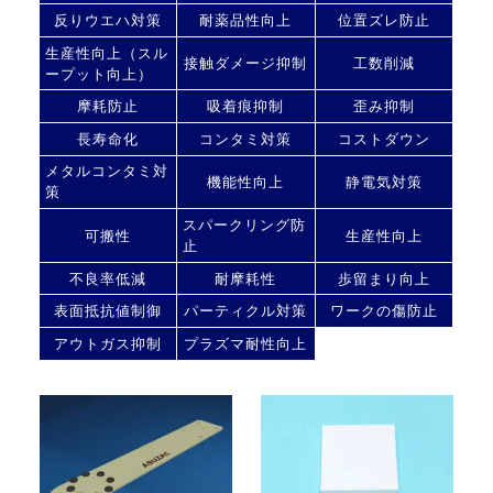
反りウエハ対策
耐薬品性向上
位置ズレ防止
生産性向上（スル
接触ダメージ抑制
工数削減
ープット向上）
摩耗防止
吸着痕抑制
歪み抑制
長寿命化
コンタミ対策
コストダウン
メタルコンタミ対
機能性向上
静電気対策
策
スパークリング防
可搬性
生産性向上
止
不良率低減
耐摩耗性
歩留まり向上
表面抵抗値制御
パーティクル対策
ワークの傷防止
アウトガス抑制
プラズマ耐性向上