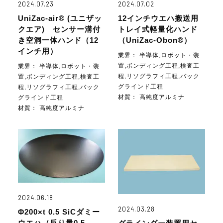
2024.07.23
2024.07.02
UniZac-air® (ユニザッ
12インチウエハ搬送用
クエア) センサー溝付
トレイ式軽量化ハンド
き空洞一体ハンド（12
（UniZac-Obon®）
インチ用）
業界：
半導体,ロボット・装
置,ボンディング工程,検査工
業界：
半導体,ロボット・装
程,リソグラフィ工程,バック
置,ボンディング工程,検査工
グラインド工程
程,リソグラフィ工程,バック
材質：
高純度アルミナ
グラインド工程
材質：
高純度アルミナ
2024.06.18
2024.03.28
Φ200×t 0.5 SiCダミー