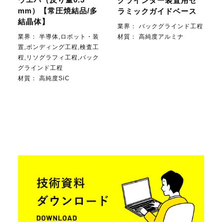
ウエハ（反り量0.5
グラインダー装置用セ
mm）【常圧焼結品/多
ラミックガイドベース
結晶体】
業界：
バックグラインド工程
材質：
高純度アルミナ
業界：
半導体,ロボット・装
置,ボンディング工程,検査工
程,リソグラフィ工程,バック
グラインド工程
材質：
高純度SiC