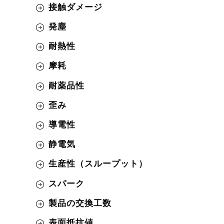
接触ダメージ
発塵
耐熱性
摩耗
耐薬品性
歪み
導電性
静電気
生産性（スループット）
スパーク
製品の交換工数
表面抵抗値