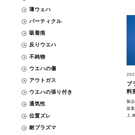
薄ウェハ
パーティクル
吸着痕
反りウエハ
不純物
ウエハの傷
202
アウトガス
ブ
料
ウエハの張り付き
製
通気性
提
位置ズレ
上,
耐プラズマ