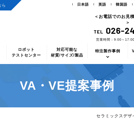
日本語
英語
韓国語
なら
＜お電話でのお見
＞
026-24
TEL
営業時間：9:00～17:
ロボット
対応可能な
ス
特注製作事例
テストセンター
材質/サイズ/製品
VA・VE提案事例
セラミックスデザ