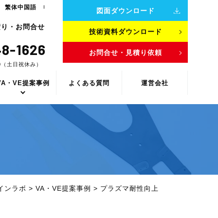
繁体中国語
図面ダウンロード
積り・お問合せ
技術資料ダウンロード
8-1626
お問合せ・見積り依頼
00（土日祝休み）
VA・VE提案事例
よくある質問
運営会社
インラボ
>
VA・VE提案事例
>
プラズマ耐性向上