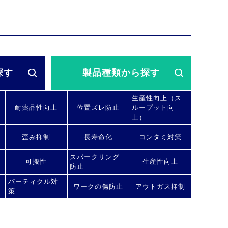
探す
製品種類
から探す
生産性向上（ス
耐薬品性向上
位置ズレ防止
ループット向
上）
歪み抑制
長寿命化
コンタミ対策
スパークリング
可搬性
生産性向上
防止
パーティクル対
ワークの傷防止
アウトガス抑制
策