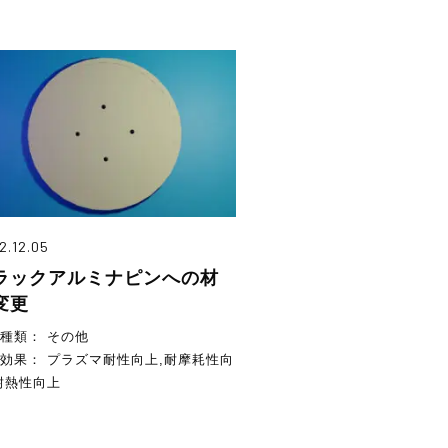
2.12.05
ラックアルミナピンへの材
変更
品種類：
その他
案効果：
プラズマ耐性向上,耐摩耗性向
耐熱性向上