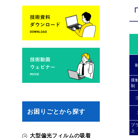
接
制
お困りごとから探す
プ
上
大型偏光フィルムの吸着