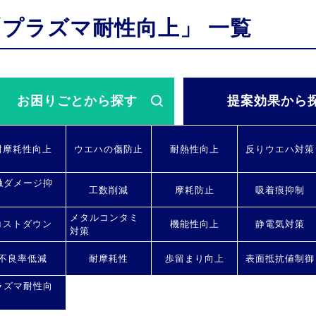
「プラズマ耐性向上」 一覧
お困りごと
から探す
提案効果
から
耐摩耗性向上
ウエハの傷防止
耐熱性向上
反りウエハ対策
触ダメージ抑
工数削減
摩耗防止
吸着痕抑制
メタルコンタミ
コストダウン
機能性向上
静電気対策
対策
不良率低減
耐摩耗性
歩留まり向上
表面抵抗値制御
ラズマ耐性向