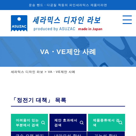
운송 핸드・다공질 척등의 파인세라믹스 제품이라면
VA・VE제안 사례
세라믹스 디자인 라보
>
VA・VE제안 사례
「정전기 대책」
목록
어려움이 있는
제안 효과에서
제품종류에서 검
부분에서 검색
검색
색
금속 오염 방지
내마모성 향상
기능성 향상