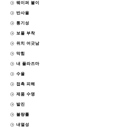
웨이퍼 붙이
반사율
통기성
보풀 부착
위치 어긋남
막힘
내 플라즈마
수율
접촉 피해
제품 수명
발진
불량률
내열성