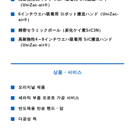
（UniZac-air®）
6インチウエハ吸着用 ロボット搬送ハンド（UniZac-
air®）
精密セラミックボール（炭化ケイ素SiC3N）
高耐熱性4～8インチウエハ吸着用 SiC搬送ハンド
（UniZac-air®）
상품・서비스
오리지널 제품
세라믹 부품 프로토 가공 서비스
반도체용 반송 핸드・암
다공성 척