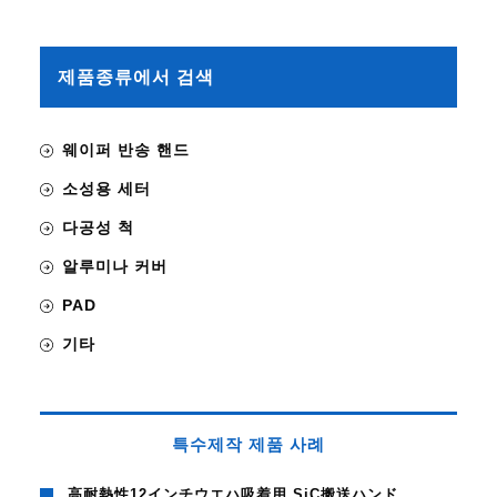
제품종류에서 검색
웨이퍼 반송 핸드
소성용 세터
다공성 척
알루미나 커버
PAD
기타
특수제작 제품 사례
高耐熱性12インチウエハ吸着用 SiC搬送ハンド