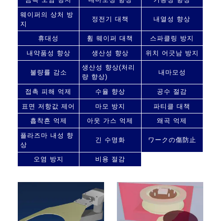
웨이퍼의 상처 방
정전기 대책
내열성 향상
지
휴대성
휨 웨이퍼 대책
스파클링 방지
내약품성 향상
생산성 향상
위치 어긋남 방지
생산성 향상(처리
불량률 감소
내마모성
량 향상)
접촉 피해 억제
수율 향상
공수 절감
표면 저항값 제어
마모 방지
파티클 대책
흡착흔 억제
아웃 가스 억제
왜곡 억제
플라즈마 내성 향
긴 수명화
ワークの傷防止
상
오염 방지
비용 절감