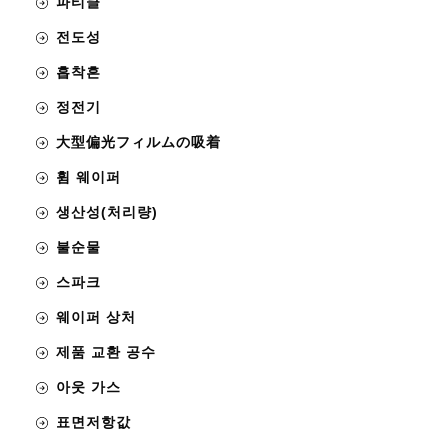
파티클
전도성
흡착흔
정전기
大型偏光フィルムの吸着
휨 웨이퍼
생산성(처리량)
불순물
스파크
웨이퍼 상처
제품 교환 공수
아웃 가스
표면저항값