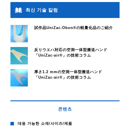
최신 기술 칼럼
試作品UniZac-Obon®の軽量化品のご紹介
反りウエハ対応の空洞一体型搬送ハンド
「UniZac-air®」の技術コラム
厚さ1.2 mmの空洞一体型搬送ハンド
「UniZac-air®」の技術コラム
콘텐츠
대응 가능한 소재/사이즈/제품