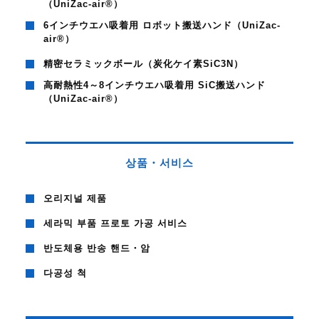
（UniZac-air®）
6インチウエハ吸着用 ロボット搬送ハンド（UniZac-
air®）
精密セラミックボール（炭化ケイ素SiC3N）
高耐熱性4～8インチウエハ吸着用 SiC搬送ハンド
（UniZac-air®）
상품・서비스
오리지널 제품
세라믹 부품 프로토 가공 서비스
반도체용 반송 핸드・암
다공성 척