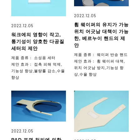
2022.12.05
휨 웨이퍼의 유지가 가능
2022.12.05
위치 어긋남 대책이 가능
워크에의 영향이 작고,
한, 베르누이 핸드의 제
통기성이 양호한 다공질
안
세터의 제안
제품 종류：
웨이퍼 반송 핸드
제품 종류：
소성용 세터
제안 효과：
휨 웨이퍼 대책,
제안 효과：
접촉 피해 억제,
위치 어긋남 방지,기능성 향
기능성 향상,불량률 감소,수율
상,수율 향상
향상
2022.12.05
PAD 표면 처리에 의한