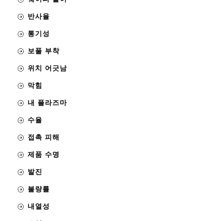
반사율
통기성
보풀 부착
위치 어긋남
막힘
내 플라즈마
수율
접촉 피해
제품 수명
발진
불량률
내열성