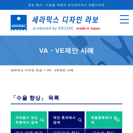
운송 핸드・다공질 척등의 파인세라믹스 제품이라면
VA・VE제안 사례
세라믹스 디자인 라보
>
VA・VE제안 사례
「수율 향상」
목록
어려움이 있는
제안 효과에서
제품종류에서 검
부분에서 검색
검색
색
금속 오염 방지
내마모성 향상
기능성 향상