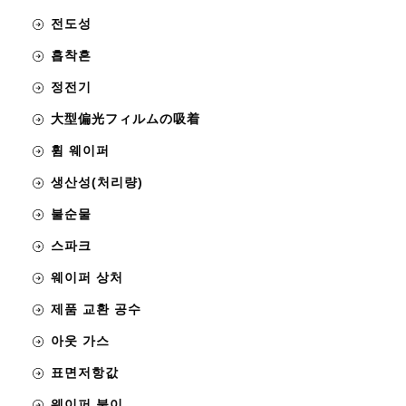
전도성
흡착흔
정전기
大型偏光フィルムの吸着
휨 웨이퍼
생산성(처리량)
불순물
스파크
웨이퍼 상처
제품 교환 공수
아웃 가스
표면저항값
웨이퍼 붙이