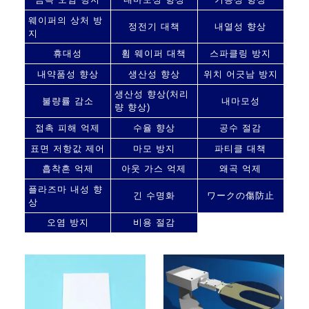
웨이퍼의 상처 방
정전기 대책
내열성 향상
지
휴대성
휨 웨이퍼 대책
스파클링 방지
내약품성 향상
생산성 향상
위치 어긋남 방지
생산성 향상(처리
불량률 감소
내마모성
량 향상)
접촉 피해 억제
수율 향상
공수 절감
표면 저항값 제어
마모 방지
파티클 대책
흡착흔 억제
아웃 가스 억제
왜곡 억제
플라즈마 내성 향
긴 수명화
ワークの傷防止
상
오염 방지
비용 절감