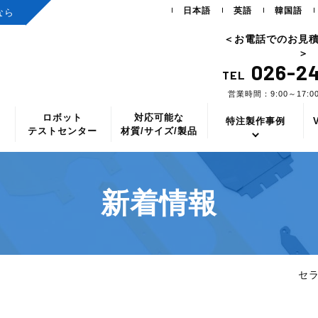
日本語
英語
韓国語
なら
＜お電話でのお見
＞
026-24
TEL
営業時間：9:00～17:
ロボット
対応可能な
ス
特注製作事例
テストセンター
材質/サイズ/製品
新着情報
セ