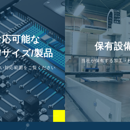
対応可能な
保有設
/サイズ/製品
当社が保有する加工・
い対応範囲をご覧ください