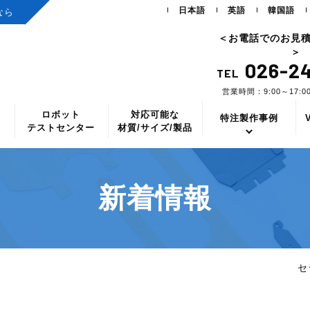
日本語
英語
韓国語
なら
＜お電話でのお見
＞
026-24
TEL
営業時間：9:00～17:
ロボット
対応可能な
ス
特注製作事例
テストセンター
材質/サイズ/製品
新着情報
セ