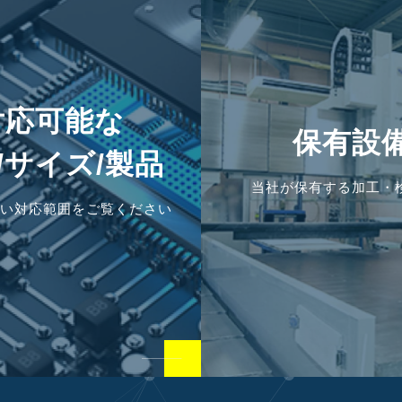
対応可能な
保有設
/サイズ/製品
当社が保有する加工・
い対応範囲をご覧ください