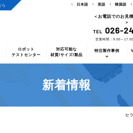
日本語
英語
韓国語
なら
＜お電話でのお見
＞
026-24
TEL
営業時間：9:00～17:
ロボット
対応可能な
ス
特注製作事例
テストセンター
材質/サイズ/製品
新着情報
セ