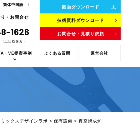
繁体中国語
図面ダウンロード
積り・お問合せ
技術資料ダウンロード
8-1626
お問合せ・見積り依頼
00（土日祝休み）
VA・VE提案事例
よくある質問
運営会社
ラミックスデザインラボ
>
保有設備
>
真空焼成炉