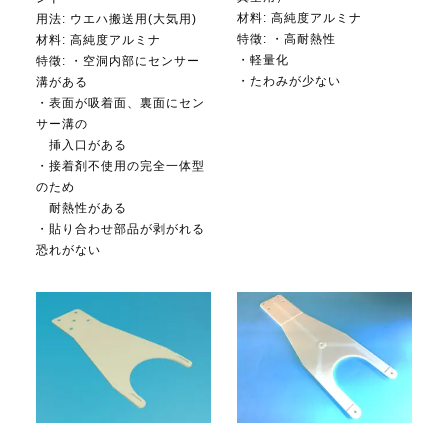
材料:
高純度アルミナ
用法:
ウエハ搬送用(大気用)
特徵: ・高耐熱性
材料:
高純度アルミナ
・軽量化
特徵: ・空洞内部にセンサー
・たわみが少ない
溝がある
・表面が吸着面、裏面にセン
サー溝の
挿入口がある
・接着剤不使用の完全一体型
のため
耐熱性がある
・貼り合わせ部品が剥がれる
恐れがない