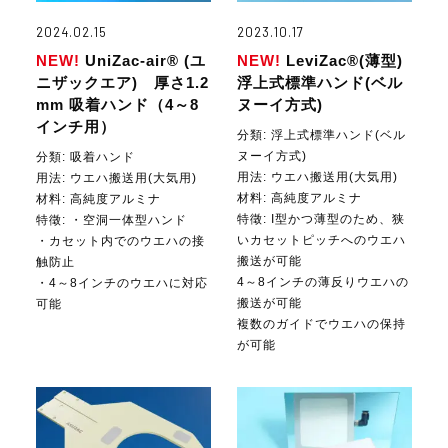
2024.02.15
2023.10.17
NEW!
UniZac-air® (ユ
NEW!
LeviZac®(薄型)
ニザックエア) 厚さ1.2
浮上式標準ハンド(ベル
mm 吸着ハンド（4～8
ヌーイ方式)
インチ用）
分類: 浮上式標準ハンド(ベル
ヌーイ方式)
分類: 吸着ハンド
用法:
ウエハ搬送用(大気用)
用法:
ウエハ搬送用(大気用)
材料:
高純度アルミナ
材料:
高純度アルミナ
特徵: I型かつ薄型のため、狭
特徵: ・空洞一体型ハンド
いカセットピッチへのウエハ
・カセット内でのウエハの接
搬送が可能
触防止
4～8インチの薄反りウエハの
・4～8インチのウエハに対応
搬送が可能
可能
複数のガイドでウエハの保持
が可能