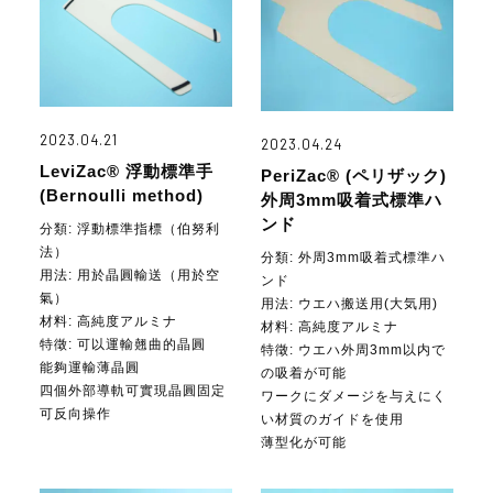
2023.04.21
2023.04.24
LeviZac® 浮動標準手
PeriZac® (ペリザック)
(Bernoulli method)
外周3mm吸着式標準ハ
ンド
分類: 浮動標準指標（伯努利
法）
分類: 外周3mm吸着式標準ハ
用法:
用於晶圓輸送（用於空
ンド
氣）
用法:
ウエハ搬送用(大気用)
材料:
高純度アルミナ
材料:
高純度アルミナ
特徵: 可以運輸翹曲的晶圓
特徵: ウエハ外周3mm以内で
能夠運輸薄晶圓
の吸着が可能
四個外部導軌可實現晶圓固定
ワークにダメージを与えにく
可反向操作
い材質のガイドを使用
薄型化が可能