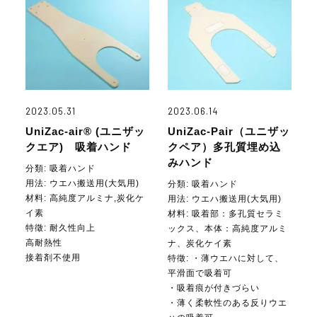
2023.05.31
2023.06.14
UniZac-air® (ユニザッ
UniZac-Pair（ユニザッ
クエア) 吸着ハンド
クペア）多孔質埋め込
みハンド
分類: 吸着ハンド
用法:
ウエハ搬送用(大気用)
分類: 吸着ハンド
材料:
高純度アルミナ,炭化ケ
用法:
ウエハ搬送用(大気用)
イ素
材料:
吸着部：多孔質セラミ
特徵: 耐久性向上
ックス、本体：高純度アルミ
高耐熱性
ナ、炭化ケイ素
接着剤不使用
特徵: ・薄ウエハに対して、
平滑面で吸着可
・吸着痕が付きづらい
・薄く柔軟性のある反りウエ