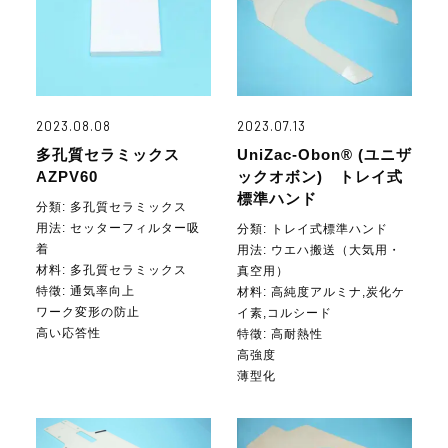
2023.08.08
2023.07.13
多孔質セラミックス
UniZac-Obon® (ユニザ
AZPV60
ックオボン) トレイ式
標準ハンド
分類: 多孔質セラミックス
用法:
セッターフィルター吸
分類: トレイ式標準ハンド
着
用法:
ウエハ搬送（大気用・
材料:
多孔質セラミックス
真空用）
特徵: 通気率向上
材料:
高純度アルミナ,炭化ケ
ワーク変形の防止
イ素,コルシード
高い応答性
特徵: 高耐熱性
高強度
薄型化