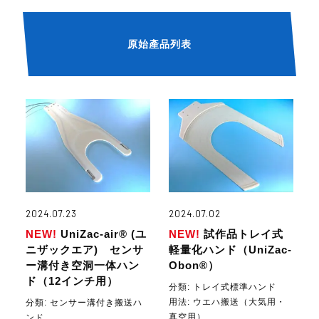
原始產品列表
2024.07.23
2024.07.02
NEW!
UniZac-air® (ユ
NEW!
試作品トレイ式
ニザックエア) センサ
軽量化ハンド（UniZac-
ー溝付き空洞一体ハン
Obon®）
ド（12インチ用）
分類: トレイ式標準ハンド
用法:
ウエハ搬送（大気用・
分類: センサー溝付き搬送ハ
真空用）
ンド