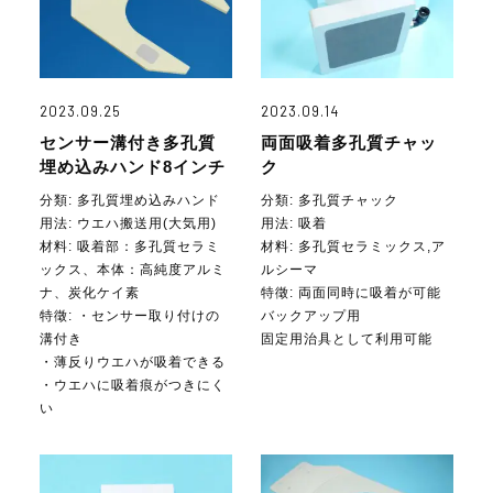
2023.09.25
2023.09.14
センサー溝付き多孔質
両面吸着多孔質チャッ
埋め込みハンド8インチ
ク
分類: 多孔質埋め込みハンド
分類: 多孔質チャック
用法:
ウエハ搬送用(大気用)
用法:
吸着
材料:
吸着部：多孔質セラミ
材料:
多孔質セラミックス,ア
ックス、本体：高純度アルミ
ルシーマ
ナ、炭化ケイ素
特徵: 両面同時に吸着が可能
特徵: ・センサー取り付けの
バックアップ用
溝付き
固定用治具として利用可能
・薄反りウエハが吸着できる
・ウエハに吸着痕がつきにく
い