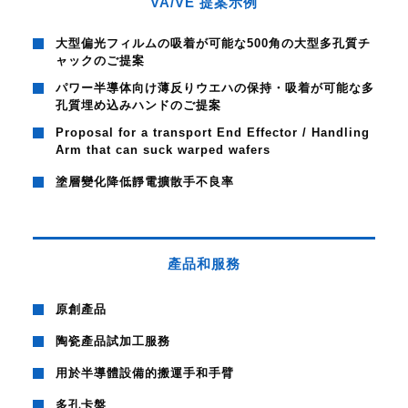
VA/VE 提案示例
大型偏光フィルムの吸着が可能な500角の大型多孔質チ
ャックのご提案
パワー半導体向け薄反りウエハの保持・吸着が可能な多
孔質埋め込みハンドのご提案
Proposal for a transport End Effector / Handling
Arm that can suck warped wafers
塗層變化降低靜電擴散手不良率
產品和服務
原創產品
陶瓷產品試加工服務
用於半導體設備的搬運手和手臂
多孔卡盤