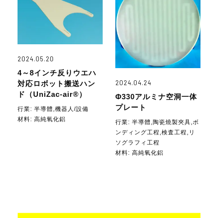
2024.05.20
4～8インチ反りウエハ
2024.04.24
対応ロボット搬送ハン
ド（UniZac-air®）
Φ330アルミナ空洞一体
プレート
行業:
半導體,機器人/設備
材料:
高純氧化鋁
行業:
半導體,陶瓷燒製夾具,ボ
ンディング工程,検査工程,リ
ソグラフィ工程
材料:
高純氧化鋁