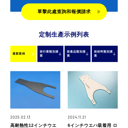
單擊此處查詢和報價請求
定制生產示例列表
按行業類別搜
按產品類別搜
按材料類別搜
最新案例
索
索
索
2025.02.13
2024.11.21
高耐熱性12インチウエ
6インチウエハ吸着用 ロ