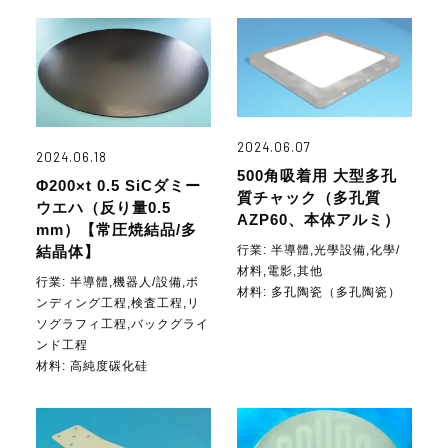
2024.06.07
2024.06.18
500角吸着用 大型多孔
Φ200×t 0.5 SiCダミー
質チャック（多孔質
ウエハ（反り量0.5
AZP60、本体アルミ）
mm）【常圧焼結品/多
行業:
半導體,光學設備,化學/
結晶体】
材料,電影,其他
行業:
半導體,機器人/設備,ボ
材料:
多孔陶瓷（多孔陶瓷）
ンディング工程,検査工程,リ
ソグラフィ工程,バックグライ
ンド工程
材料:
高純度碳化硅