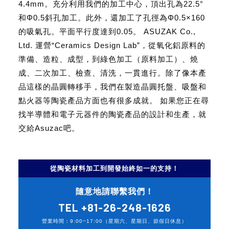
4.4mm。充分利用我們的加工中心，頂出孔為22.5°
和Φ0.5斜孔加工。此外，還加工了孔徑為Φ0.5×160
的吸氣孔。平面平行度達到0.05。 ASUZAK Co.,
Ltd. 運營“Ceramics Design Lab”，從氧化鋁原料的
準備、造粒、成型，到綠色加工（原料加工）、燒
成、二次加工、檢查、清洗，一貫進行。除了像本產
品這樣的晶圓轉移手，我們在製造晶圓托盤、吸盤和
點火器等陶瓷產品方面也有很多成就。 如果您正在尋
找半導體和電子元器件的陶瓷產品的設計和生產，就
交給Asuzac吧。
從陶瓷材料加工到開發始終如一的支持！
隨意地請聯繫我們！
TEL
+81-26-248-1626
營業時間：9:00~17:00（星期六、星期日、節假日休息）