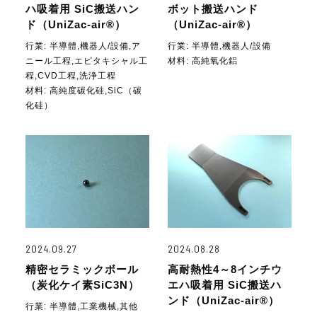
ハ吸着用 SiC搬送ハン
ボット搬送ハンド
ド（UniZac-air®）
（UniZac-air®）
行業:
半導體,機器人/設備,ア
行業:
半導體,機器人/設備
ニール工程,エピタキシャル工
材料:
高純氧化鋁
程,CVD工程,洗浄工程
材料:
高純度碳化硅,SiC（碳
化硅）
2024.09.27
2024.08.28
精密セラミックボール
高耐熱性4～8インチウ
（炭化ケイ素SiC3N）
エハ吸着用 SiC搬送ハ
ンド（UniZac-air®）
行業:
半導體,工業機械,其他