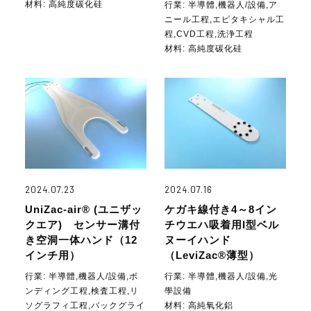
材料:
高純度碳化硅
行業:
半導體,機器人/設備,ア
ニール工程,エピタキシャル工
程,CVD工程,洗浄工程
材料:
高純度碳化硅
2024.07.23
2024.07.16
UniZac-air® (ユニザッ
ケガキ線付き4～8イン
クエア) センサー溝付
チウエハ吸着用I型ベル
き空洞一体ハンド（12
ヌーイハンド
インチ用）
（LeviZac®薄型）
行業:
半導體,機器人/設備,ボ
行業:
半導體,機器人/設備,光
ンディング工程,検査工程,リ
學設備
ソグラフィ工程,バックグライ
材料:
高純氧化鋁