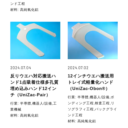
ンド工程
材料:
高純氧化鋁
2024.07.04
2024.07.02
反りウエハ対応搬送ハ
12インチウエハ搬送用
ンド1点吸着仕様多孔質
トレイ式軽量化ハンド
埋め込みハンド12イン
（UniZac-Obon®）
チ（UniZac-Pair）
行業:
半導體,機器人/設備,ボ
ンディング工程,検査工程,リ
行業:
半導體,機器人/設備,工
ソグラフィ工程,バックグライ
業機械
ンド工程
材料:
高純氧化鋁
材料:
高純氧化鋁