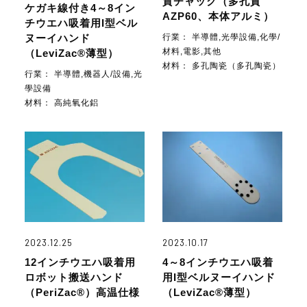
質チャック（多孔質
ケガキ線付き4～8イン
AZP60、本体アルミ）
チウエハ吸着用I型ベル
行業：
半導體,光學設備,化學/
ヌーイハンド
材料,電影,其他
（LeviZac®薄型）
材料：
多孔陶瓷（多孔陶瓷）
行業：
半導體,機器人/設備,光
學設備
材料：
高純氧化鋁
2023.12.25
2023.10.17
12インチウエハ吸着用
4～8インチウエハ吸着
ロボット搬送ハンド
用I型ベルヌーイハンド
（PeriZac®）高温仕様
（LeviZac®薄型）