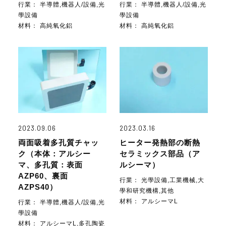
行業：
半導體,機器人/設備,光
行業：
半導體,機器人/設備,光
學設備
學設備
材料：
高純氧化鋁
材料：
高純氧化鋁
2023.09.06
2023.03.16
両面吸着多孔質チャッ
ヒーター発熱部の断熱
ク（本体：アルシー
セラミックス部品（ア
マ、多孔質：表面
ルシーマ）
AZP60、裏面
行業：
光學設備,工業機械,大
AZPS40）
學和研究機構,其他
材料：
アルシーマL
行業：
半導體,機器人/設備,光
學設備
材料：
アルシーマL,多孔陶瓷