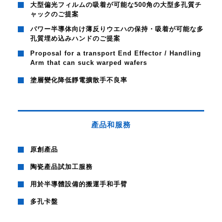
大型偏光フィルムの吸着が可能な500角の大型多孔質チ
ャックのご提案
パワー半導体向け薄反りウエハの保持・吸着が可能な多
孔質埋め込みハンドのご提案
Proposal for a transport End Effector / Handling
Arm that can suck warped wafers
塗層變化降低靜電擴散手不良率
產品和服務
原創產品
陶瓷產品試加工服務
用於半導體設備的搬運手和手臂
多孔卡盤