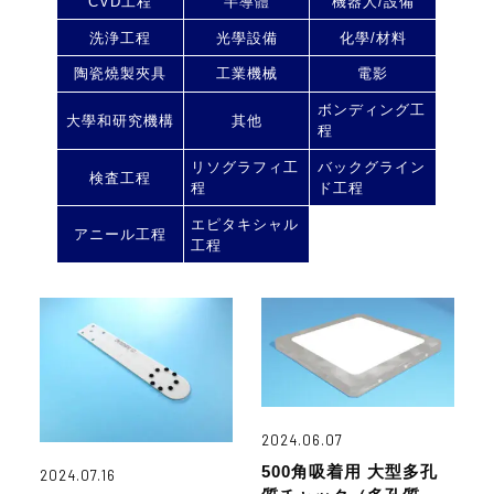
CVD工程
半導體
機器人/設備
洗浄工程
光學設備
化學/材料
陶瓷燒製夾具
工業機械
電影
ボンディング工
大學和研究機構
其他
程
リソグラフィ工
バックグライン
検査工程
程
ド工程
エピタキシャル
アニール工程
工程
2024.06.07
500角吸着用 大型多孔
2024.07.16