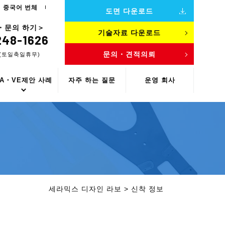
중국어 번체
도면 다운로드
・문의 하기＞
기술자료 다운로드
248-1626
문의・견적의뢰
00(토일축일휴무)
VA・VE제안 사례
자주 하는 질문
운영 회사
세라믹스 디자인 라보
>
신착 정보