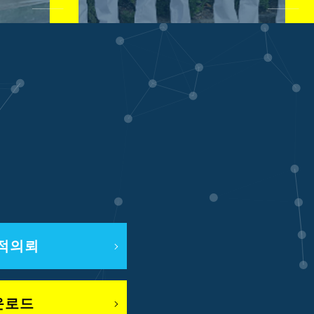
적의뢰
운로드