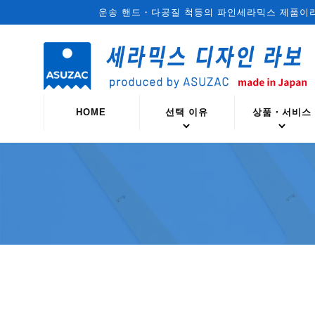
운송 핸드・다공질 척등의 파인세라믹스 제품이
HOME
선택 이유
상품・서비스