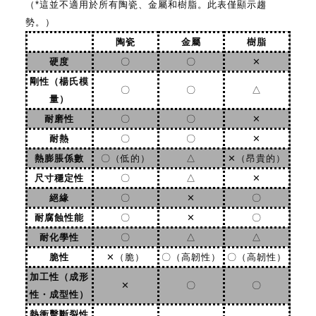
（*這並不適用於所有陶瓷、金屬和樹脂。此表僅顯示趨
勢。）
陶瓷
金屬
樹脂
硬度
〇
〇
✕
剛性（楊氏模
〇
〇
△
量）
耐磨性
〇
〇
✕
耐熱
〇
〇
✕
熱膨脹係數
〇（低的）
△
✕（昂貴的）
尺寸穩定性
〇
△
✕
絕緣
〇
✕
〇
耐腐蝕性能
〇
✕
〇
耐化學性
〇
△
△
脆性
✕（脆）
〇（高韌性）
〇（高韌性）
加工性（成形
✕
〇
〇
性・成型性）
熱衝擊斷裂性