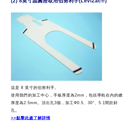
(2) 8英寸晶圓拾取用伯努利手(LeviZac®)
這是 8 英寸的伯努利手。
使用我們的加工中心，手板厚度為2mm，包括導軌在內的總
厚度為2.5mm。頂出孔3個，加工Φ0.5、30°、5.1間距斜
孔。
>>點擊此處了解詳情