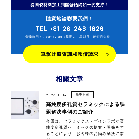
從陶瓷材料加工到開發始終如一的支持！
隨意地請聯繫我們！
TEL
+81-26-248-1626
營業時間：9:00~17:00（星期六、星期日、節假日休息）
單擊此處查詢和報價請求
相關文章
2023.05.14
陶瓷材料
高純度多孔質セラミックによる課
題解決事例のご紹介
今回は、セラミックスデザインラボが高
純度多孔質セラミックの提案・開発をす
ることにより、お客様のお悩み解決に繋