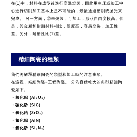
在(1)中，材料在成型後進行高溫燒製，因此用車床或加工中
心進行切削加工基本上是不可能的，最後通過磨削或拋光來
完成。
另一方面，②未燒製，可加工，形狀自由度較高。但
是，與金屬和樹脂材料相比，硬度高，容易崩裂，加工性
差。另外，耐磨性比(1)差。
精細陶瓷的種類
我們將解釋精細陶瓷的類型和加工時的注意事項。
在這裡，精細陶瓷=工程陶瓷。
分佈容積較大的典型精細陶
瓷如下。
・氧化鋁 (Al₂O₃)
・碳化矽 (SiC)
・氧化鋯 (ZrO₂)
・氮化鋁 (AlN)
・氮化矽 (Si₃N₄)